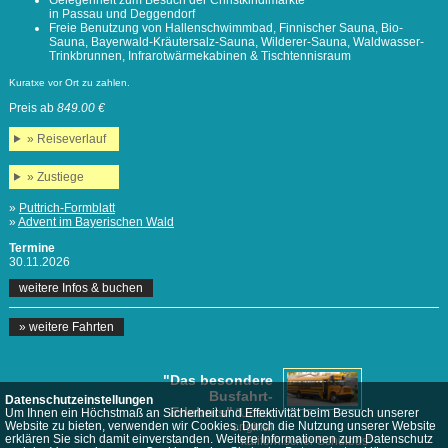
in Passau und Deggendorf
Freie Benutzung von Hallenschwimmbad, Finnischer Sauna, Bio-
Sauna, Bayerwald-Kräutersalz-Sauna, Wilderer-Sauna, Waldwasser-
Trinkbrunnen, Infrarotwärmekabinen & Tischtennisraum
Kuratxe vor Ort zu zahlen.
Preis ab
849.00 €
» Reiseverlauf
» Zustiege
»
Puttrich-Formblatt
»
Advent im Bayerischen Wald
Termine
30.11.2026
weitere Infos & buchen
» weitere Fahrten
"Das besondere
Busfahrt-
Datenschutzeinstellungen
Erlebnis"
"Unser
Um Ihnen ein Höchstmaß an Sicherheit und Effektivität beim Besuch unserer
Website zu bieten, verwenden wir Cookies. Durch die Nutzung unserer Website
original
erklären Sie sich damit einverstanden. Weitere Informationen zum Datenschutz
kalifornischer Schulbus"