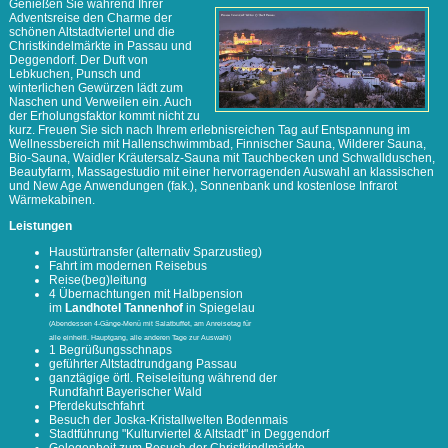
Genießen Sie während Ihrer
Adventsreise den Charme der
schönen Altstadtviertel und die
Christkindelmärkte in Passau und
Deggendorf. Der Duft von
Lebkuchen, Punsch und
winterlichen Gewürzen lädt zum
Naschen und Verweilen ein. Auch
der Erholungsfaktor kommt nicht zu
kurz. Freuen Sie sich nach Ihrem erlebnisreichen Tag auf Entspannung im
Wellnessbereich mit Hallenschwimmbad, Finnischer Sauna, Wilderer Sauna,
Bio-Sauna, Waidler Kräutersalz-Sauna mit Tauchbecken und Schwallduschen,
Beautyfarm, Massagestudio mit einer hervorragenden Auswahl an klassischen
und New Age Anwendungen (fak.), Sonnenbank und kostenlose Infrarot
Wärmekabinen.
Leistungen
Haustürtransfer (alternativ Sparzustieg)
Fahrt im modernen Reisebus
Reise(beg)leitung
4 Übernachtungen mit Halbpension
im
Landhotel Tannenhof
in Spiegelau
(Abendessen 4-Gänge-Menü mit Salatbuffet, am Anreisetag für
alle einheitl. Hauptgang, alle anderen Tage zur Auswahl)
1 Begrüßungsschnaps
geführter Altstadtrundgang Passau
ganztägige örtl. Reiseleitung während der
Rundfahrt Bayerischer Wald
Pferdekutschfahrt
Besuch der Joska-Kristallwelten Bodenmais
Stadtführung "Kulturviertel & Altstadt" in Deggendorf
Gelegenheit zum Besuch der Christkindlmärkte