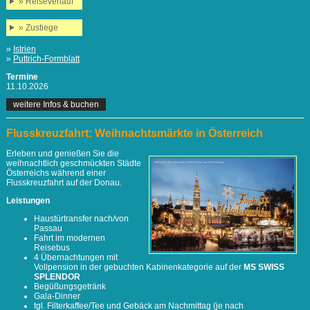
» Reiseverlauf
» Zustiege
»
Istrien
»
Puttrich-Formblatt
Termine
11.10.2026
weitere Infos & buchen
Flusskreuzfahrt: Weihnachtsmärkte in Österreich
Erleben und genießen Sie die
weihnachtlich geschmückten Städte
Österreichs während einer
Flusskreuzfahrt auf der Donau.
Leistungen
Haustürtransfer nach/von
Passau
Fahrt im modernen
Reisebus
4 Übernachtungen mit
Vollpension in der gebuchten Kabinenkategorie auf der
MS SWISS
SPLENDOR
Begüßungsgetränk
Gala-Dinner
tgl. Filterkaffee/Tee und Gebäck am Nachmittag (je nach