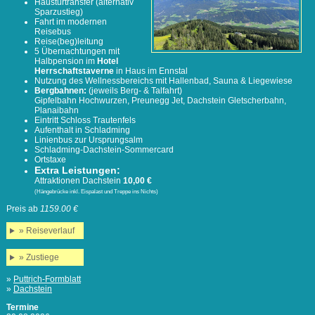
Haustürtransfer (alternativ
Sparzustieg)
Fahrt im modernen
Reisebus
Reise(beg)leitung
5 Übernachtungen mit
Halbpension im
Hotel
Herrschaftstaverne
in Haus im Ennstal
Nutzung des Wellnessbereichs mit Hallenbad, Sauna & Liegewiese
Bergbahnen:
(jeweils Berg- & Talfahrt)
Gipfelbahn Hochwurzen, Preunegg Jet, Dachstein Gletscherbahn,
Planaibahn
Eintritt Schloss Trautenfels
Aufenthalt in Schladming
Linienbus zur Ursprungsalm
Schladming-Dachstein-Sommercard
Ortstaxe
Extra Leistungen:
Attraktionen Dachstein
10,00 €
(H
ängebrücke inkl. Eispalast und Treppe ins Nichts)
Preis ab
1159.00 €
» Reiseverlauf
» Zustiege
»
Puttrich-Formblatt
»
Dachstein
Termine