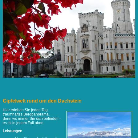
Gipfelwelt rund um den Dachstein
Hier erleben Sie jeden Tag
traumhaftes Bergpanorama,
denn wo immer Sie sich befinden -
es ist in jedem Fall oben.
Leistungen