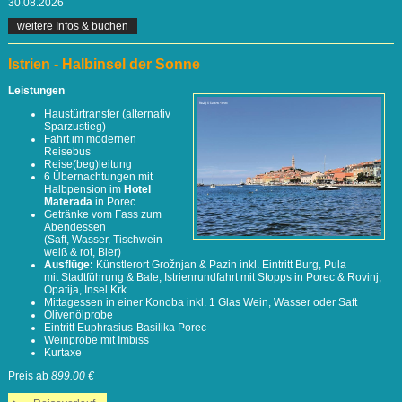
30.08.2026
weitere Infos & buchen
Istrien - Halbinsel der Sonne
Leistungen
Haustürtransfer (alternativ
Sparzustieg)
Fahrt im modernen
Reisebus
Reise(beg)leitung
6 Übernachtungen mit
Halbpension im
Hotel
Materada
in Porec
Getränke vom Fass zum
Abendessen
(Saft, Wasser, Tischwein
weiß & rot, Bier)
Ausflüge:
Künstlerort Grožnjan & Pazin inkl. Eintritt Burg, Pula
mit Stadtführung & Bale, Istrienrundfahrt mit Stopps in Porec & Rovinj,
Opatija, Insel Krk
Mittagessen in einer Konoba inkl. 1 Glas Wein, Wasser oder Saft
Olivenölprobe
Eintritt Euphrasius-Basilika Porec
Weinprobe mit Imbiss
Kurtaxe
Preis ab
899.00 €