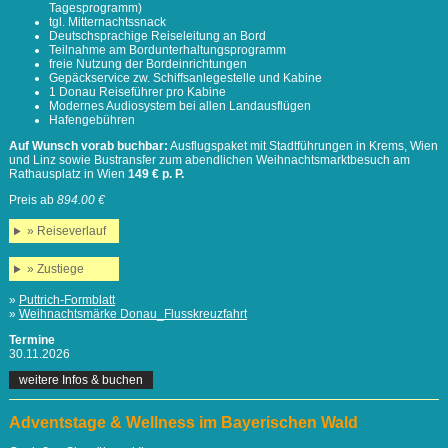
Tagesprogramm)
tgl. Mitternachtssnack
Deutschsprachige Reiseleitung an Bord
Teilnahme am Bordunterhaltungsprogramm
freie Nutzung der Bordeinrichtungen
Gepäckservice zw. Schiffsanlegestelle und Kabine
1 Donau Reiseführer pro Kabine
Modernes Audiosystem bei allen Landausflügen
Hafengebühren
Auf Wunsch vorab buchbar:
Ausflugspaket mit Stadtführungen in Krems, Wien
und Linz sowie Bustransfer zum abendlichen Weihnachtsmarktbesuch am
Rathausplatz in Wien
149 € p. P.
Preis ab
894.00 €
» Reiseverlauf
» Zustiege
»
Puttrich-Formblatt
»
Weihnachtsmärke Donau_Flusskreuzfahrt
Termine
30.11.2026
weitere Infos & buchen
Adventstage & Wellness im Bayerischen Wald