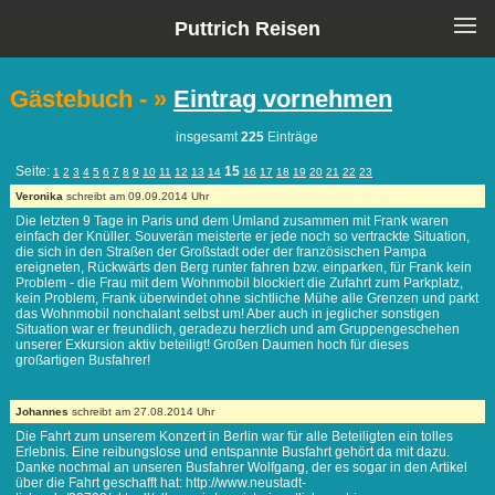
Puttrich Reisen
Gästebuch - »
Eintrag vornehmen
insgesamt
225
Einträge
Seite:
15
1
2
3
4
5
6
7
8
9
10
11
12
13
14
16
17
18
19
20
21
22
23
Veronika
schreibt am 09.09.2014 Uhr
Die letzten 9 Tage in Paris und dem Umland zusammen mit Frank waren
einfach der Knüller. Souverän meisterte er jede noch so vertrackte Situation,
die sich in den Straßen der Großstadt oder der französischen Pampa
ereigneten, Rückwärts den Berg runter fahren bzw. einparken, für Frank kein
Problem - die Frau mit dem Wohnmobil blockiert die Zufahrt zum Parkplatz,
kein Problem, Frank überwindet ohne sichtliche Mühe alle Grenzen und parkt
das Wohnmobil nonchalant selbst um! Aber auch in jeglicher sonstigen
Situation war er freundlich, geradezu herzlich und am Gruppengeschehen
unserer Exkursion aktiv beteiligt! Großen Daumen hoch für dieses
großartigen Busfahrer!
Johannes
schreibt am 27.08.2014 Uhr
Die Fahrt zum unserem Konzert in Berlin war für alle Beteiligten ein tolles
Erlebnis. Eine reibungslose und entspannte Busfahrt gehört da mit dazu.
Danke nochmal an unseren Busfahrer Wolfgang, der es sogar in den Artikel
über die Fahrt geschafft hat: http://www.neustadt-