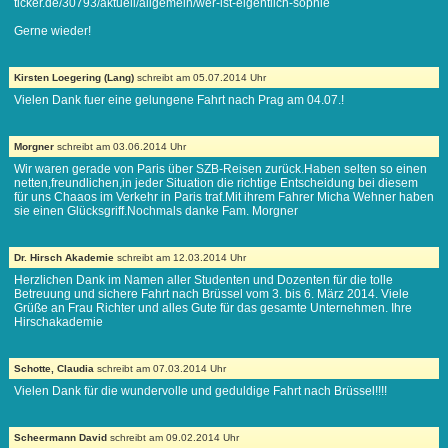
ticker.de/30793/aktuell/allgemein/wer-ist-eigentlich-sophie
Gerne wieder!
Kirsten Loegering (Lang)
schreibt am 05.07.2014 Uhr
Vielen Dank fuer eine gelungene Fahrt nach Prag am 04.07.!
Morgner
schreibt am 03.06.2014 Uhr
Wir waren gerade von Paris über SZB-Reisen zurück.Haben selten so einen
netten,freundlichen,in jeder Situation die richtige Entscheidung bei diesem
für uns Chaaos im Verkehr in Paris traf.Mit ihrem Fahrer Micha Wehner haben
sie einen Glücksgriff.Nochmals danke Fam. Morgner
Dr. Hirsch Akademie
schreibt am 12.03.2014 Uhr
Herzlichen Dank im Namen aller Studenten und Dozenten für die tolle
Betreuung und sichere Fahrt nach Brüssel vom 3. bis 6. März 2014. Viele
Grüße an Frau Richter und alles Gute für das gesamte Unternehmen. Ihre
Hirschakademie
Schotte, Claudia
schreibt am 07.03.2014 Uhr
Vielen Dank für die wundervolle und geduldige Fahrt nach Brüssel!!!!
Scheermann David
schreibt am 09.02.2014 Uhr