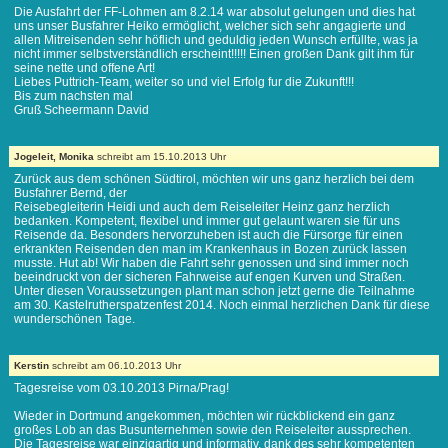
Die Ausfahrt der FF-Lohmen am 8.2.14 war absolut gelungen und dies hat
uns unser Busfahrer Heiko ermöglicht, welcher sich sehr angagierte und
allen Mitreisenden sehr höflich und geduldig jeden Wunsch erfüllte, was ja
nicht immer selbstverständlich erscheint!!!!! Einen großen Dank gilt ihm für
seine nette und offene Art!
Liebes Puttrich-Team, weiter so und viel Erfolg fur die Zukunft!!!
Bis zum nachsten mal
Gruß Scheermann David
Jogeleit, Monika
schreibt am 15.10.2013 Uhr
Zurück aus dem schönen Südtirol, möchten wir uns ganz herzlich bei dem
Busfahrer Bernd, der
Reisebegleiterin Heidi und auch dem Reiseleiter Heinz ganz herzlich
bedanken. Kompetent, flexibel und immer gut gelaunt waren sie für uns
Reisende da. Besonders hervorzuheben ist auch die Fürsorge für einen
erkrankten Reisenden den man im Krankenhaus in Bozen zurück lassen
musste. Hut ab! Wir haben die Fahrt sehr genossen und sind immer noch
beeindruckt von der sicheren Fahrweise auf engen Kurven und Straßen.
Unter diesen Voraussetzungen plant man schon jetzt gerne die Teilnahme
am 30. Kastelrutherspatzenfest 2014. Noch einmal herzlichen Dank für diese
wunderschönen Tage.
Kerstin
schreibt am 06.10.2013 Uhr
Tagesreise vom 03.10.2013 Pirna/Prag!
Wieder in Dortmund angekommen, möchten wir rückblickend ein ganz
großes Lob an das Busunternehmen sowie den Reiseleiter aussprechen.
Die Tagesreise war einzigartig und informativ, dank des sehr kompetenten