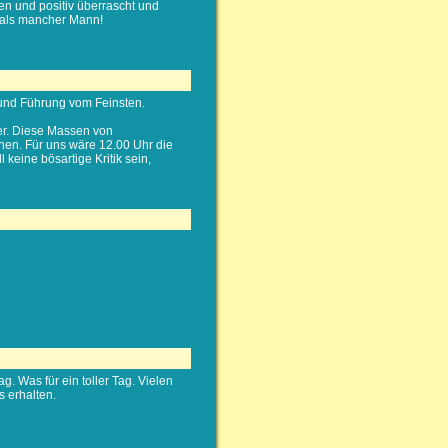
den und positiv überrascht und
 als mancher Mann!
t und Führung vom Feinsten.
mer. Diese Massen von
chen. Für uns wäre 12.00 Uhr die
eine bösartige Kritik sein,
 Was für ein toller Tag. Vielen
s erhalten.