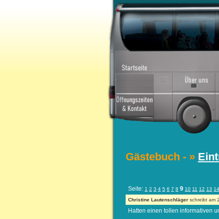
Gästebuch - »
Ein
Seite:
9
1
2
3
4
5
6
7
8
10
11
12
13
1
Christine Lautenschläger
schreibt am 
Hatten einen tollen informativen 