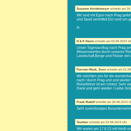
Susanne Kreidelmeyer
schreibt am 29
Wir sind mit Egon nach Prag gefah
und Spaß vermittelt Ein rund um 
In
H & K Sturm
schreibt am 03.09.2023 Uh
Unser Tagesausflug nach Prag am 3
Wissenswertes durch unseren Reise
Landschaft,Berge und Flüsse viel 
Foerster-Rank, Sven
schreibt am 01.0
Wir möchten uns für die wunderba
nach / durch Prag und und wieder 
Reiseführer ist ein Unikat. Sehr 
Dank und gern wieder / Liebe Grü
Frank Rudolf
schreibt am 28.08.2023 U
Sehr zuverlässiges Busunternehm
Tourbier
schreibt am 22.08.2023 Uhr
Wir waren am 17.8.23 mit Heidi un