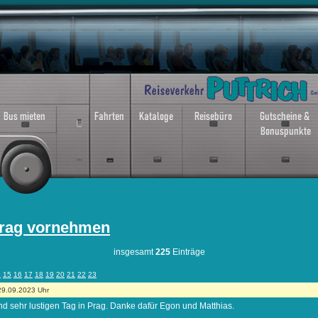
trag vornehmen
insgesamt
225
Einträge
4
15
16
17
18
19
20
21
22
23
29.09.2023 Uhr
und sehr lustigen Tag in Prag. Danke dafür Egon und Matthias.