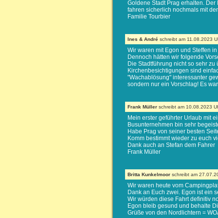
Goldene Stadt Prag erhalten. Der I
fahren sicherlich nochmals mit 
Familie Tourbier
Ines & André
schreibt am 11.08.2023 U
Wir waren mit Egon und Steffen in
Dennoch hätten wir folgende Vors
Die Stadtführung nicht so sehr zu
Kirchenbesichtigungen sind einfac
"Wachablösung" interessanter gewe
sondern nur ein Vorschlag! Es war
Frank Müller
schreibt am 10.08.2023 U
Mein erster geführter Urlaub mit 
Busunternehmen bin sehr begeist
Habe Prag von seiner besten Sei
Komm bestimmt wieder zu euch vi
Dank auch an Stefan dem Fahrer
Frank Müller
Britta Kunkelmoor
schreibt am 27.07.2
Wir waren heute vom Campingplatz
Dank an Euch zwei. Egon ist ein s
Wir würden diese Fahrt definitiv
Egon bleib gesund und behalte D
Grüße von den Nordlichtern = WO