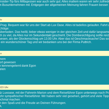
nsider-Tip fürs Mittagessen war auch sehr gut. Alles inallem waren wir sehr zufrie
dem Busunternehmen mit. Entgegen der allgemeinen Meinung fahren Frauen besser
hr
 Prag. Bequem war für uns der Start ab Lux Oase. Alles ist tadellos gelaufen. Fahr
chläge:
 überlasten. Das heißt, lieber etwas weniger in der gleichen Zeit und dafür langsa
h zu viel, da Alles nur im Sekundentakt geschieht. Die Dombesichtigung sollte rei
sen, als der Glockenschlag um 13.00 Uhr. Aber das ist Geschmacksache! Das soll k
 ein wunderschöner Tag und wir bedanken uns bei der Firma Puttrich.
hr
einem
ert gewesen
te kennengelernt dank Egon
elen
023 Uhr
 Luxoase, mit der Fahrerin Marion und dem Reiseführer Egon unterwegs nach Prag.
ehr sympathischer Reiseführer. Wir haben sehr viel gesehen, gehört und viele Tipp
 nochmal machen.
ir den Spaß und die Freude an Deinen Führungen.
A