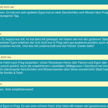
.09.2023 Uhr
ren. Es hat uns sehr gefallen.Egon hat so viele Geschichten und Wissen über Prag 
gelungener Tag.
r
1.August war toll, es hat alles toll geklappt, wir haben viel von der goldenen Sta
leiter Egon erfahren der sich nicht nur in Prag sehr gut auskennt,sondern auch w
erzählen konnte. Und das mit Leidenschaft und viel Humor. Danke dafür!
9.2023 Uhr
re Fahrt nach Prag bedanken. Unser Reiseteam Heinz (der Fahrer) und Egon (der 
zurück geführt. Auch die empfohlenen Lokalitäten (Mittagessen / Nachtisch bei Ir
viele interessante Geschichten und Wissenswertes über diese wundervolle Stadt hab
ße Kerstin & Sven
hr
en. Sehr empfehlenswert.
d Egon in Prag. Es war eine schöne Fahrt, trotz Hitze.Wir haben viel gesehenund v